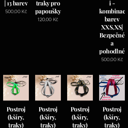
| 13 barev
traky pro
i -
papoušky
kombinac
500,00
Kč
barev
120,00
Kč
XXS,XS|
Bezpečné
a
pohodlné
500,00
Kč
Postroj
Postroj
Postroj
Postroj
(kšíry,
(kšíry,
(kšíry,
(kšíry,
traky)
traky)
traky)
traky)