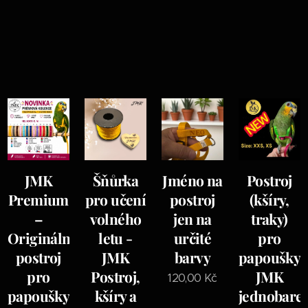
JMK
Šňůrka
Jméno na
Postroj
Premium
pro učení
postroj
(kšíry,
–
volného
jen na
traky)
Originální
letu -
určité
pro
postroj
JMK
barvy
papoušky
pro
Postroj,
JMK
120,00
Kč
papoušky
kšíry a
jednobare