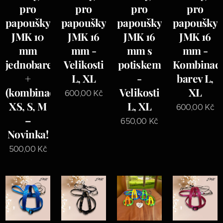
pro
pro
pro
pro
papoušky
papoušky
papoušky
papoušky
JMK 10
JMK 16
JMK 16
JMK 16
mm
mm -
mm s
mm -
jednobarevný
Velikosti
potiskem
Kombinac
+
L, XL
-
barev L,
(kombinace)
Velikosti
XL
600,00
Kč
XS, S, M
L, XL
600,00
Kč
–
650,00
Kč
Novinka!
500,00
Kč