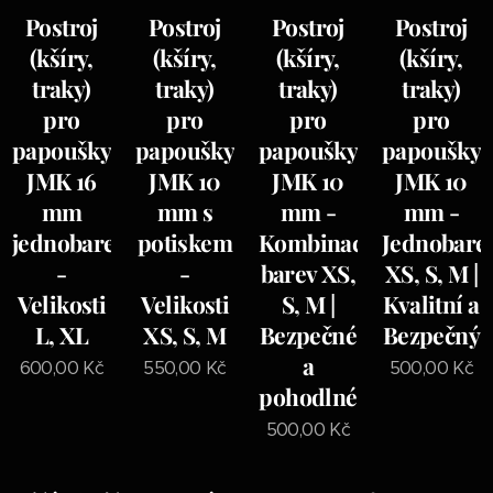
Postroj
Postroj
Postroj
Postroj
(kšíry,
(kšíry,
(kšíry,
(kšíry,
traky)
traky)
traky)
traky)
pro
pro
pro
pro
papoušky
papoušky
papoušky
papoušky
JMK 16
JMK 10
JMK 10
JMK 10
mm
mm s
mm -
mm -
jednobarevný
potiskem
Kombinace
Jednobare
-
-
barev XS,
XS, S, M |
Velikosti
Velikosti
S, M |
Kvalitní a
L, XL
XS, S, M
Bezpečné
Bezpečný
a
600,00
Kč
550,00
Kč
500,00
Kč
pohodlné
500,00
Kč