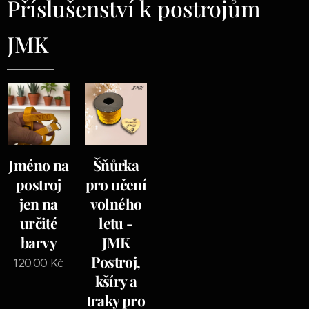
Příslušenství k postrojům
JMK
Jméno na
Šňůrka
postroj
pro učení
jen na
volného
určité
letu -
barvy
JMK
Postroj,
120,00
Kč
kšíry a
traky pro