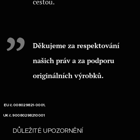
cestou.
Děkujeme za respektování
našich práv a za podporu
originálních výrobků.
EU č.
008029821-0001,
UK č. 90080298210001
⚠ DŮLEŽITÉ UPOZORNĚNÍ